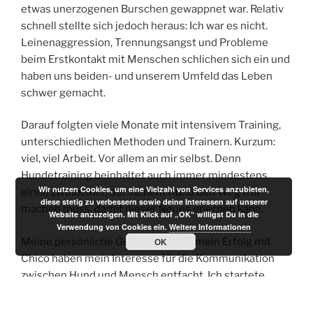
etwas unerzogenen Burschen gewappnet war. Relativ
schnell stellte sich jedoch heraus: Ich war es nicht.
Leinenaggression, Trennungsangst und Probleme
beim Erstkontakt mit Menschen schlichen sich ein und
haben uns beiden- und unserem Umfeld das Leben
schwer gemacht.
Darauf folgten viele Monate mit intensivem Training,
unterschiedlichen Methoden und Trainern. Kurzum:
viel, viel Arbeit. Vor allem an mir selbst. Denn
Hundetraining beinhaltet auch immer mindestens
Wir nutzen Cookies, um eine Vielzahl von Services anzubieten,
einen Zweibeiner, der seinem Hund den Weg frei
diese stetig zu verbessern sowie deine Interessen auf unserer
machen muss, damit dieser Neues erlernen kann.
Website anzuzeigen. Mit Klick auf „OK“ willigst Du in die
Verwendung von Cookies ein.
Weitere Informationen
Meine persönliche Geschichte und mein Erfolg mit
OK
Chico haben mein Interesse für die Kommunikation
zwischen Hund und Mensch entfacht. Ich startete
berufsbegleitend – neben meinem Job als Bankerin –
die Ausbildung zur Hundetrainerin. So legte Chicos